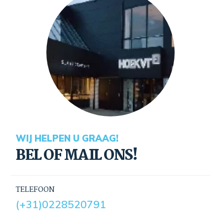
WIJ HELPEN U GRAAG!
BEL OF MAIL ONS!
TELEFOON
(+31)0228520791