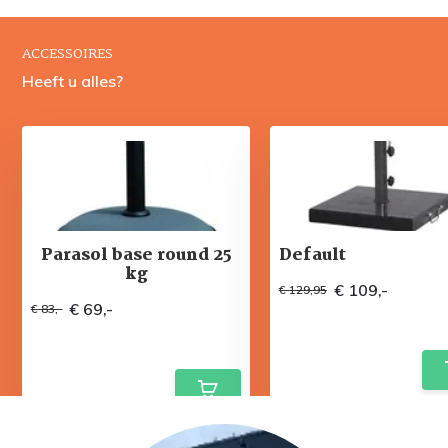
ACCESSOIRES
Heeft u alles?
Parasol base round 25
Default
kg
€ 109,-
€ 129,95
€ 69,-
€ 83,-