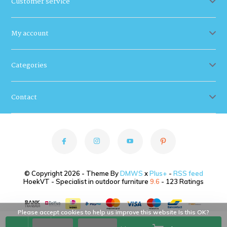
Customer service
My account
Categories
Contact
© Copyright 2026 - Theme By
DMWS
x
Plus+
-
RSS feed
HoekVT - Specialist in outdoor furniture
9.6
- 123 Ratings
Please accept cookies to help us improve this website Is this OK?