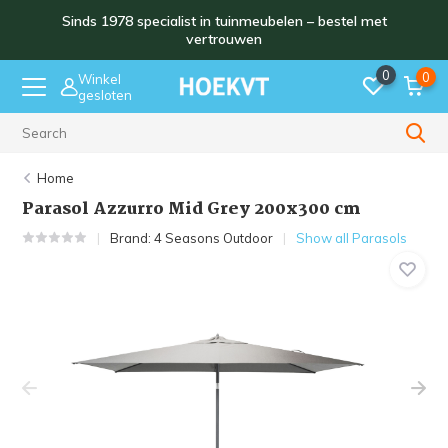
Sinds 1978 specialist in tuinmeubelen – bestel met
vertrouwen
0
0
Winkel
gesloten
Sinds 1978
Home
Parasol Azzurro Mid Grey 200x300 cm
Brand:
4 Seasons Outdoor
Show all Parasols