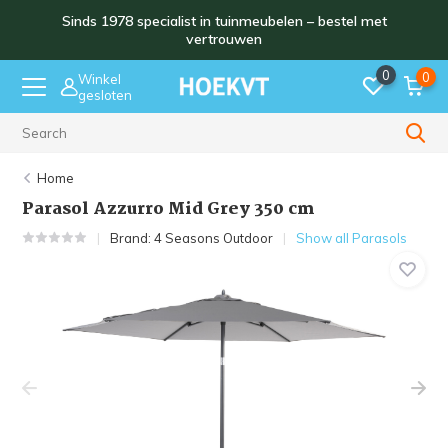
Sinds 1978 specialist in tuinmeubelen – bestel met
vertrouwen
0
0
Winkel
gesloten
Sinds 1978
Home
Parasol Azzurro Mid Grey 350 cm
Brand:
4 Seasons Outdoor
Show all Parasols