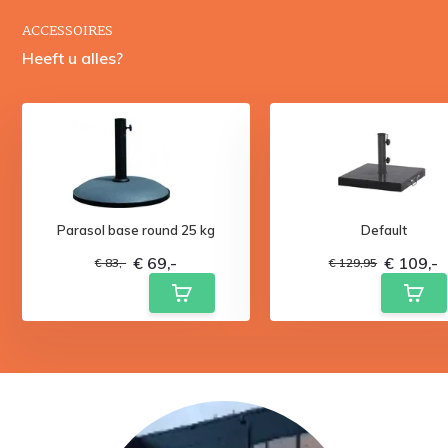
ACCESSOIRES
Heeft u alles?
Parasol base round 25 kg
Default
€ 69,-
€ 109,-
€ 83,-
€ 129,95