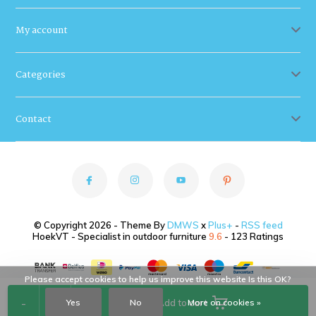
My account
Categories
Contact
© Copyright 2026 - Theme By
DMWS
x
Plus+
-
RSS feed
HoekVT - Specialist in outdoor furniture
9.6
- 123 Ratings
Please accept cookies to help us improve this website Is this OK?
-
+
Yes
No
Add to cart
More on cookies »