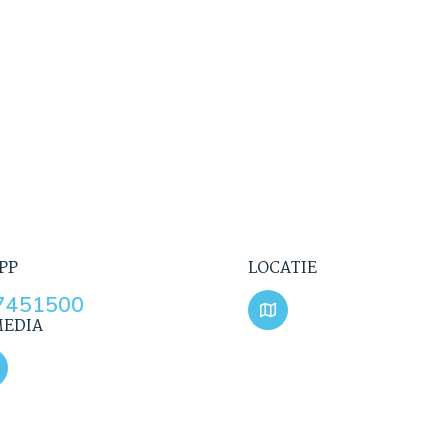
PP
LOCATIE
7451500
MEDIA