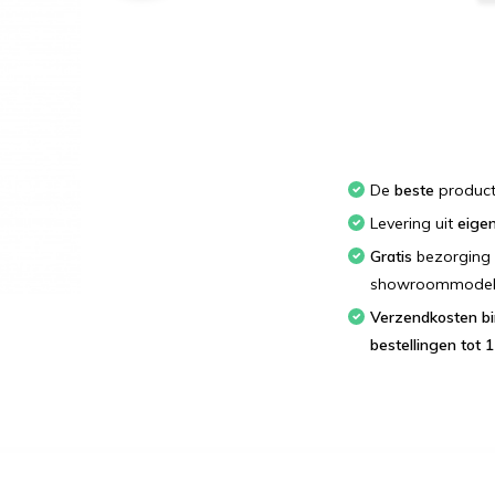
De
beste
produc
Levering uit
eige
Gratis
bezorging 
showroommodellen
Verzendkosten binnen Nederland; bestel
bestellingen tot 1