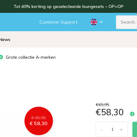
n
Tot 40% korting op geselecteerde loungesets – OP=OP
Customer Support
News
Grote collectie A-merken
€65,95
€58,30
€ 65,95
€ 58,30
-
+