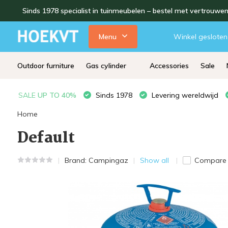
Sinds 1978 specialist in tuinmeubelen – bestel met vertrouwe
Menu
Winkel gesloten
Outdoor furniture
Gas cylinder
Accessories
Sale
SALE
UP TO 40%
Sinds 1978
Levering wereldwijd
Home
Default
Brand:
Campingaz
Show all
Compare