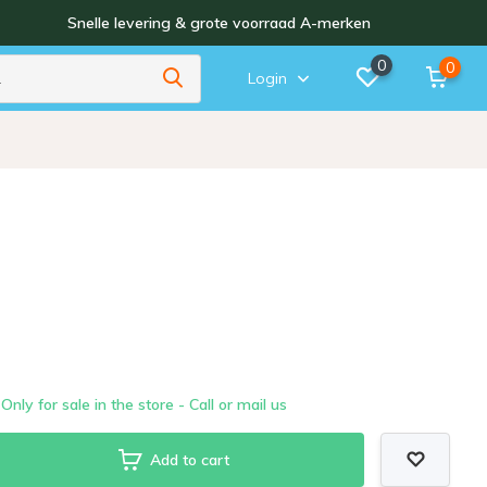
Snelle levering & grote voorraad A-merken
0
0
Login
Only for sale in the store - Call or mail us
Add to cart