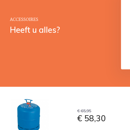
ACCESSOIRES
Heeft u alles?
€ 65,95
€ 58,30