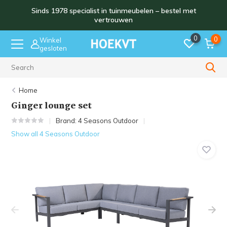
Sinds 1978 specialist in tuinmeubelen – bestel met
vertrouwen
0
0
Winkel
gesloten
Sinds 1978
Home
Ginger lounge set
Brand:
4 Seasons Outdoor
Show all 4 Seasons Outdoor