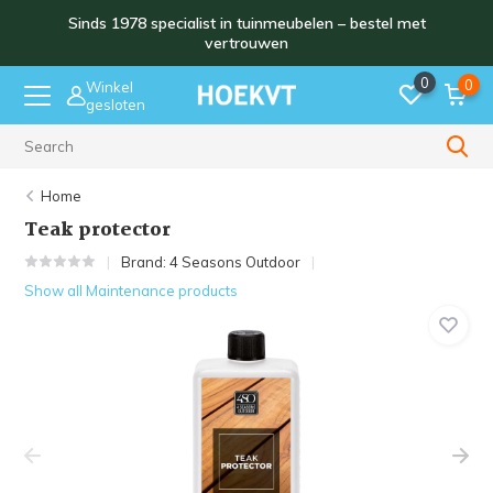
Sinds 1978 specialist in tuinmeubelen – bestel met
vertrouwen
0
0
Winkel
gesloten
Sinds 1978
Home
Teak protector
Brand:
4 Seasons Outdoor
Show all Maintenance products