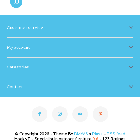
Customer service
My account
Categories
Contact
© Copyright 2026 - Theme By
DMWS
x
Plus+
-
RSS feed
HoekVT - Specialist in outdoor furniture
9.6
- 123 Ratings