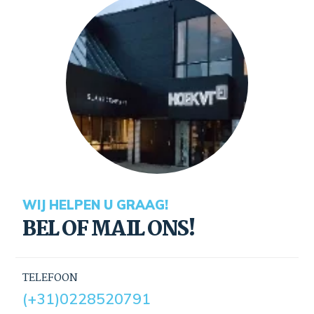
WIJ HELPEN U GRAAG!
BEL OF MAIL ONS!
TELEFOON
(+31)0228520791