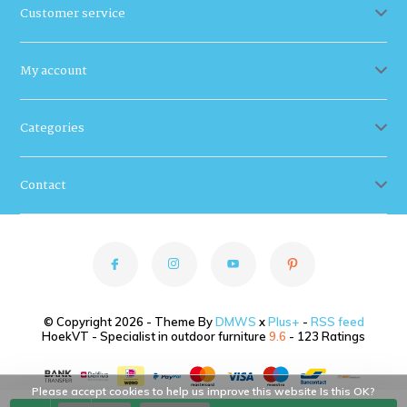
Customer service
My account
Categories
Contact
© Copyright 2026 - Theme By
DMWS
x
Plus+
-
RSS feed
HoekVT - Specialist in outdoor furniture
9.6
- 123 Ratings
Please accept cookies to help us improve this website Is this OK?