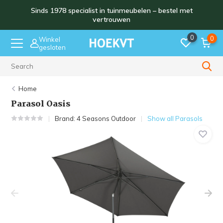
Sinds 1978 specialist in tuinmeubelen – bestel met
vertrouwen
0
0
Winkel
gesloten
Sinds 1978
Home
Parasol Oasis
Brand:
4 Seasons Outdoor
Show all Parasols