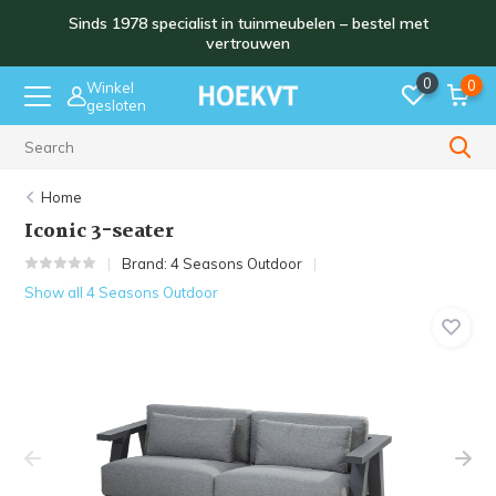
Sinds 1978 specialist in tuinmeubelen – bestel met
vertrouwen
0
0
Winkel
gesloten
Sinds 1978
Home
Iconic 3-seater
Brand:
4 Seasons Outdoor
Show all 4 Seasons Outdoor