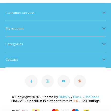
Customer service
My account
Categories
Contact
© Copyright 2026 - Theme By
DMWS
x
Plus+
-
RSS feed
HoekVT - Specialist in outdoor furniture
9.6
- 123 Ratings