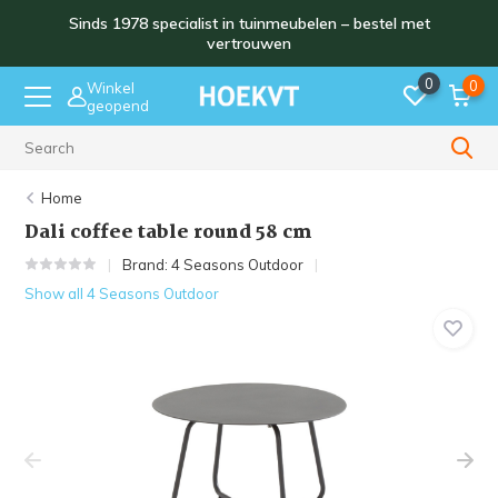
Sinds 1978 specialist in tuinmeubelen – bestel met
vertrouwen
0
0
Winkel
geopend
Sinds 1978
Home
Dali coffee table round 58 cm
Brand:
4 Seasons Outdoor
Show all 4 Seasons Outdoor