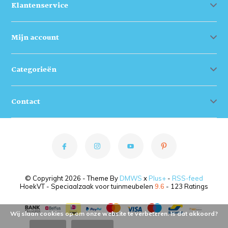
Klantenservice
Mijn account
Categorieën
Contact
© Copyright 2026 - Theme By
DMWS
x
Plus+
-
RSS-feed
HoekVT - Speciaalzaak voor tuinmeubelen
9.6
- 123 Ratings
Wij slaan cookies op om onze website te verbeteren. Is dat akkoord?