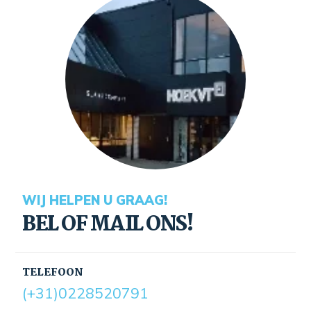
WIJ HELPEN U GRAAG!
BEL OF MAIL ONS!
TELEFOON
(+31)0228520791