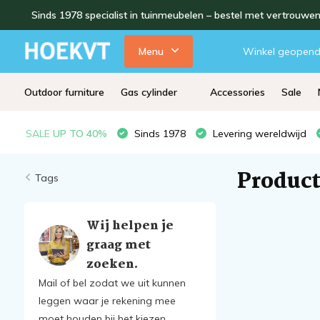
Sinds 1978 specialist in tuinmeubelen – bestel met vertrouwe
Menu
Winkel geopen
Outdoor furniture
Gas cylinder
Accessories
Sale
SALE
UP TO 40%
Sinds 1978
Levering wereldwijd
Product
Tags
Wij helpen je
graag met
zoeken.
Mail of bel zodat we uit kunnen
leggen waar je rekening mee
moet houden bij het kiezen.