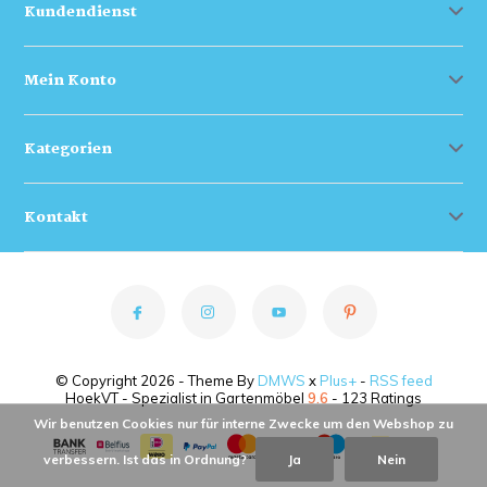
Kundendienst
Mein Konto
Kategorien
Kontakt
© Copyright 2026 - Theme By
DMWS
x
Plus+
-
RSS feed
HoekVT - Spezialist in Gartenmöbel
9.6
- 123 Ratings
Wir benutzen Cookies nur für interne Zwecke um den Webshop zu
verbessern. Ist das in Ordnung?
Ja
Nein