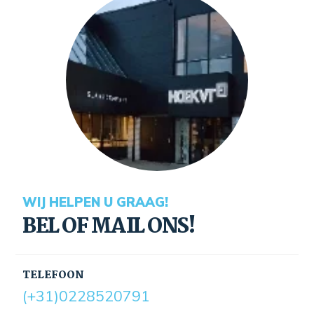
WIJ HELPEN U GRAAG!
BEL OF MAIL ONS!
TELEFOON
(+31)0228520791