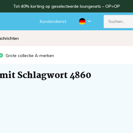
n
Tot 40% korting op geselecteerde loungesets – OP=OP
d
Kundendienst
chrichten
Grote collectie A-merken
 mit Schlagwort 4860