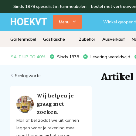
Sinds 1978 specialist in tuinmeubelen – bestel met vertrouwe
Menu
Winkel geopen
Gartenmöbel
Gasflasche
Zubehör
Ausverkauf
Na
SALE
UP TO 40%
Sinds 1978
Levering wereldwijd
Artikel
Schlagworte
Wij helpen je
graag met
zoeken.
Mail of bel zodat we uit kunnen
leggen waar je rekening mee
moet houden bij het kiezen.