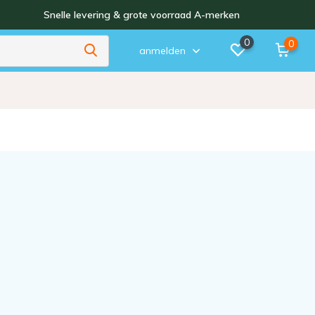
Snelle levering & grote voorraad A-merken
0
0
anmelden